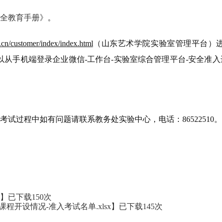
安全教育手册》
。
u.cn/customer/index/index.html
（山东艺术学院实验室管理平台）
以从手机端登录企业微信
-工作台-实验室综合管理平台-安全准
，考试过程中如有问题请
联系
教务处实验中心，
电话：
86522510
x
】已下载
150
次
课程开设情况-准入考试名单.xlsx
】已下载
145
次